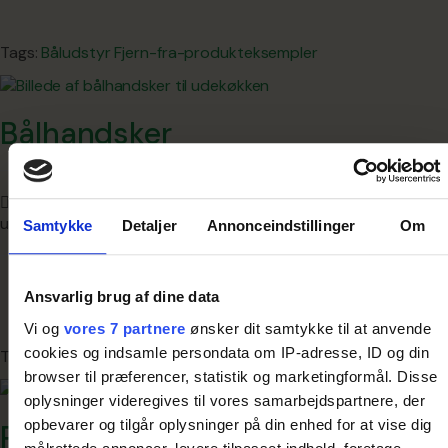
Tags:
Båludstyr
Fjern-fra-produkteksempler
Bålhandsker
Skrevet
november 25, 2019
af
istrategi
&
kategoriseret
under .
Samtykke
Detaljer
Annonceindstillinger
Om
Ansvarlig brug af dine data
Vi og
vores 7 partnere
ønsker dit samtykke til at anvende
cookies og indsamle persondata om IP-adresse, ID og din
Tags:
Båludstyr
Fjern-fra-produkteksempler
browser til præferencer, statistik og marketingformål. Disse
oplysninger videregives til vores samarbejdspartnere, der
opbevarer og tilgår oplysninger på din enhed for at vise dig
Popcorn-popper