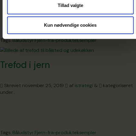
Tillad valgte
Ø 18 cm
Kun nødvendige cookies
Tags:
Båludstyr
Fjern-fra-produkteksempler
Trefod i jern
Skrevet
november 25, 2019
af
istrategi
&
kategoriseret
under .
Tags:
Båludstyr
Fjern-fra-produkteksempler