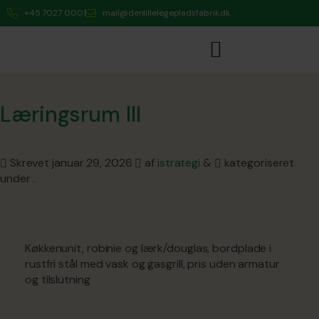
+45 7027 0001
mail@denlillelegepladsfabrik.dk
Læringsrum III
Skrevet
januar 29, 2026
af
istrategi
&
kategoriseret
under .
Køkkenunit, robinie og lærk/douglas, bordplade i
rustfri stål med vask og gasgrill, pris uden armatur
og tilslutning