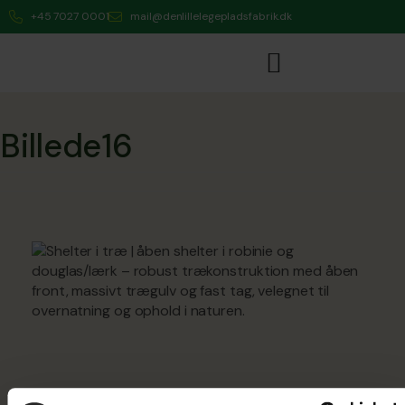
+45 7027 0001
mail@denlillelegepladsfabrik.dk
Billede16