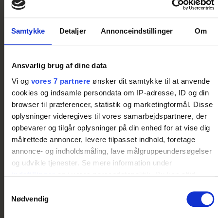
Samtykke
Detaljer
Annonceindstillinger
Om
Ansvarlig brug af dine data
Vi og
vores 7 partnere
ønsker dit samtykke til at anvende
cookies og indsamle persondata om IP-adresse, ID og din
browser til præferencer, statistik og marketingformål. Disse
oplysninger videregives til vores samarbejdspartnere, der
opbevarer og tilgår oplysninger på din enhed for at vise dig
målrettede annoncer, levere tilpasset indhold, foretage
Fulde navn
annonce- og indholdsmåling, lave målgruppeundersøgelser
og udvikle tjenester. Se mere information under
indstillinger
og i vores persondatapolitik. Du kan altid
trække dit samtykke tilbage eller ændre indstillinger fra
Samtykkevalg
Telefonnummer
vores "Cookiedeklaration", eller ved at trykke på "Privacy
Nødvendig
trigger" ikonet.