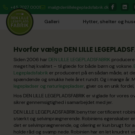
+45 7027 0001
mail@denlillelegepladsfabrik.dk
Galleri
Hytter, shelter og hus
Hvorfor vælge DEN LILLE LEGEPLADS
Siden 2006 har
DEN LILLE LEGEPLADSFABRIK
producere
meget høj kvalitet – til glæde for både børn og voksne.
Legepladsfabrik
er produceret på en sådan måde, at de
spændende og smukke hele året rundt. Og i mange år. M
legepladser og naturlegepladser
, giver os en unik fordel
Hos DEN LILLE LEGEPLADSFABRIK er vi glade for vores ove
sikrer gennemsigtighed i samarbejdet med jer.
DEN LILLE LEGEPLADSFABRIK benytter certificeret robin
stærkt og selvimprægnerende. Robiniens egenskaber er s
det er selvimprægnerende, og oliering er kun brugt for at
holde råd og svamp nede. Robinien har en let knudret væ