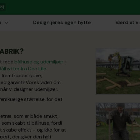
e
Design jeres egen hytte
Værd at v
FABRIK?
t fede
bålhuse og udemiljøer
i
Bålhytter fra Den Lille
 fremtræder sjove,
ed garanti! Vores viden om
, når vi designer udemiljøer.
rskuelige størrelse, for det
ietræ, som er både smukt,
om skabt til bålhuse, fordi
 skabe effekt – og ikke for at
kst, der giver den helt