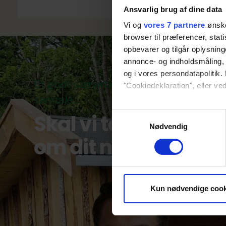
Ansvarlig brug af dine data
Vi og
vores 7 partnere
ønske
browser til præferencer, stat
opbevarer og tilgår oplysning
annonce- og indholdsmåling,
og i vores persondatapolitik. 
Et godt samarbejde starter med en
"Cookiedeklaration", eller ved
samtale…
Dine valg anvendes på hele w
Skal vi tage en sna
Samtykkevalg
Nødvendig
Vi bruger cookies til at tilpas
om dit næste proje
vores trafik. Vi deler også 
annonceringspartnere og anal
dem, eller som de har indsaml
Kun nødvendige cook