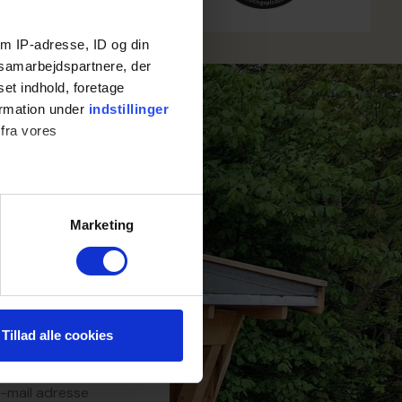
m IP-adresse, ID og din
s samarbejdspartnere, der
set indhold, foretage
ormation under
indstillinger
 fra vores
 mig om dine
eg vender
Marketing
 medier og til at analysere
nden for sociale medier,
e oplysninger, du har givet
Tillad alle cookies
e