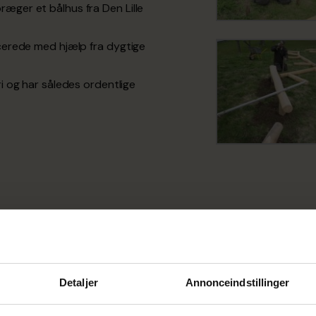
præger et bålhus fra Den Lille
erede med hjælp fra dygtige
 og har således ordentlige
Detaljer
Annonceindstillinger