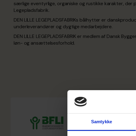
særlige eventyrlige, organiske og rustikke karakter, der 
Legepladsfabrik.
DEN LILLE LEGEPLADSFABRIKs bålhytter er danskproduc
underleverandører og dygtige medarbejdere.
DEN LILLE LEGEPLADSFABRIK er medlem af Dansk Byggeri
løn- og ansættelsesforhold.
Samtykke