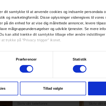
r dit samtykke til at anvende cookies og indsamle persondata o
istik og marketingformål. Disse oplysninger videregives til vore
er på din enhed for at vise dig målrettede annoncer, levere tilpas
 lave målgruppeundersøgelser og udvikle tjenester. Se mere inf
Du kan altid trække dit samtykke tilbage eller ændre indstillinger
Få en uforpligtende snak med
 at trykke på "Privacy trigger" ikonet.
idéer - udfyld formularen og j
ebsitet.
k
tilbage inden for 48 timer!
Præferencer
Statistik
se vores indhold og annoncer, til at vise dig funktioner til sociale
kt?
Fulde navn
oplysninger om din brug af vores hjemmeside med vores partnere i
ysepartnere. Vores partnere kan kombinere disse data med andr
et fra din brug af deres tjenester.
ies
Tillad valgte
Telefonnummer
E-mail adress