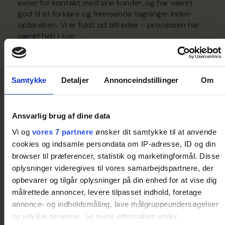
evner for kontakt med sine kunder, og har været
god til at forklare og fremsende tegninger inden
opførelsen. Vi er fuldt ud tilfredse – processen har
været helt i top.
Samtykke
Detaljer
Annonceindstillinger
Om
Ansvarlig brug af dine data
Vi og
vores 7 partnere
ønsker dit samtykke til at anvende
cookies og indsamle persondata om IP-adresse, ID og din
browser til præferencer, statistik og marketingformål. Disse
oplysninger videregives til vores samarbejdspartnere, der
opbevarer og tilgår oplysninger på din enhed for at vise dig
målrettede annoncer, levere tilpasset indhold, foretage
annonce- og indholdsmåling, lave målgruppeundersøgelser
og udvikle tjenester. Se mere information under