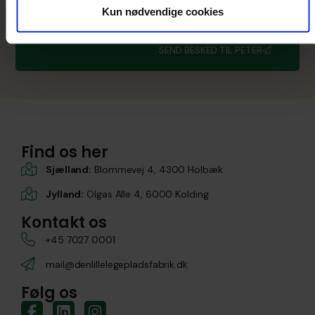
Kun nødvendige cookies
SEND BESKED TIL PETER
Find os her
Sjælland:
Blommevej 4, 4300 Holbæk
Jylland:
Olgas Alle 4, 6000 Kolding
Kontakt os
+45 7027 0001
mail@denlillelegepladsfabrik.dk
Følg os