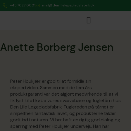
+45 7027 0001
mail@denlillelegepladsfabrik.dk
Anette Borberg Jensen
Peter Houkjær er god til at formidle sin
ekspertviden. Sammen med de fem års
produktgaranti var det afgjort medvirkende til, at vi
fik lyst til at købe vores svævebane og fugletårn hos
Den Lille Legepladsfabrik. Fuglereden på tårnet er
simpelthen fantastisk lavet, og produkterne falder
godt ind i naturen. Vi har haft en rigtig god dialog og
sparring med Peter Houkjær undervejs. Han har