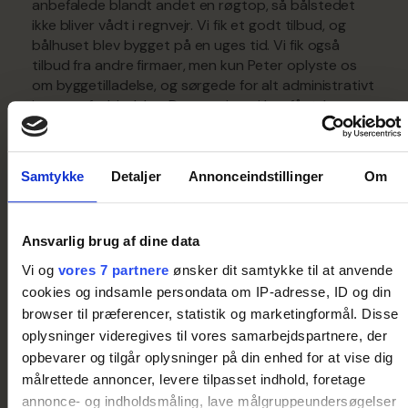
anbefalede blandt andet en røgtop, så bålstedet
ikke bliver vådt i regnvejr. Vi fik et godt tilbud, og
bålhuset blev bygget på en uges tid. Vi fik også
tilbud fra andre firmaer, men kun Peter oplyste os
om byggetilladelse, og sørgede for alt administrativt
i samme forbindelse. Den service, vi har fået, har
været helt i top.
Samtykke
Detaljer
Annonceindstillinger
Om
Ansvarlig brug af dine data
Vi og
vores 7 partnere
ønsker dit samtykke til at anvende
cookies og indsamle persondata om IP-adresse, ID og din
browser til præferencer, statistik og marketingformål. Disse
oplysninger videregives til vores samarbejdspartnere, der
opbevarer og tilgår oplysninger på din enhed for at vise dig
målrettede annoncer, levere tilpasset indhold, foretage
annonce- og indholdsmåling, lave målgruppeundersøgelser