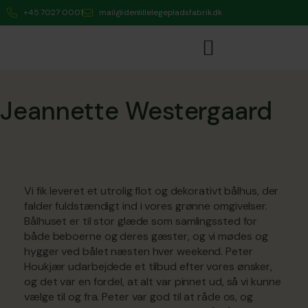
+45 7027 0001
mail@denlillelegepladsfabrik.dk
Jeannette Westergaard
Vi fik leveret et utrolig flot og dekorativt bålhus, der
falder fuldstændigt ind i vores grønne omgivelser.
Bålhuset er til stor glæde som samlingssted for
både beboerne og deres gæster, og vi mødes og
hygger ved bålet næsten hver weekend. Peter
Houkjær udarbejdede et tilbud efter vores ønsker,
og det var en fordel, at alt var pinnet ud, så vi kunne
vælge til og fra. Peter var god til at råde os, og