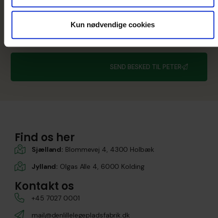
Kun nødvendige cookies
SEND BESKED TIL PETER
Find os her
Sjælland:
Blommevej 4, 4300 Holbæk
Jylland:
Olgas Alle 4, 6000 Kolding
Kontakt os
+45 7027 0001
mail@denlillelegepladsfabrik.dk