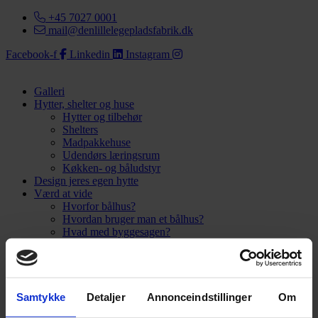
+45 7027 0001
mail@denlillelegepladsfabrik.dk
Facebook-f
Linkedin
Instagram
Galleri
Hytter, shelter og huse
Hytter og tilbehør
Shelters
Madpakkehuse
Udendørs læringsrum
Køkken- og båludstyr
Design jeres egen hytte
Værd at vide
Hvorfor bålhus?
Hvordan bruger man et bålhus?
Hvad med byggesagen?
Hvorfor vælge Den Lille Legepladsfabrik?
Kundeudtalelser
Kontakt
Om os
Samtykke
Detaljer
Annonceindstillinger
Om
Galleri