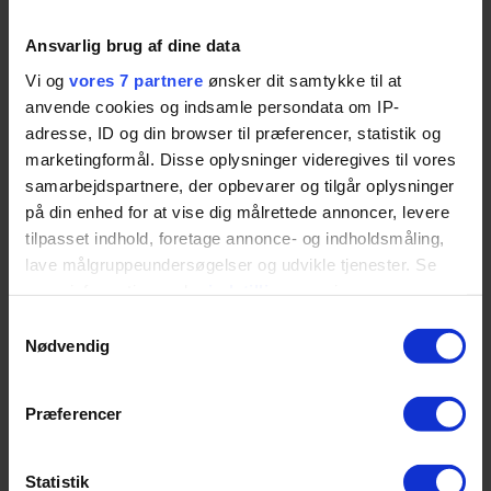
Hytter, shelter og huse
Hytter og tilbehør
Shelters
Ansvarlig brug af dine data
Madpakkehuse
Vi og
vores 7 partnere
ønsker dit samtykke til at
Udendørs læringsrum
Køkken- og båludstyr
anvende cookies og indsamle persondata om IP-
Design jeres egen hytte
adresse, ID og din browser til præferencer, statistik og
Værd at vide
marketingformål. Disse oplysninger videregives til vores
Hvorfor bålhus?
Hvordan bruger man et bålhus?
samarbejdspartnere, der opbevarer og tilgår oplysninger
Hvad med byggesagen?
på din enhed for at vise dig målrettede annoncer, levere
Hvorfor vælge Den Lille Legepladsfabrik?
tilpasset indhold, foretage annonce- og indholdsmåling,
Kundeudtalelser
Kontakt
lave målgruppeundersøgelser og udvikle tjenester. Se
Om os
mere information under
indstillinger
og i vores
persondatapolitik. Du kan altid trække dit samtykke
Ministegepande
Samtykkevalg
tilbage eller ændre indstillinger fra vores
Nødvendig
"Cookiedeklaration", eller ved at trykke på "Privacy
trigger" ikonet.
Præferencer
Ø 18 cm
Dine valg anvendes på hele websitet.
Tags:
Båludstyr
Fjern-fra-produkteksempler
Statistik