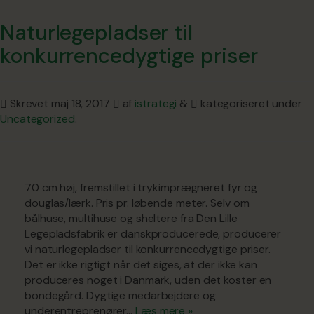
Naturlegepladser til
konkurrencedygtige priser
Skrevet
maj 18, 2017
af
istrategi
&
kategoriseret under
Uncategorized
.
70 cm høj, fremstillet i trykimprægneret fyr og
douglas/lærk. Pris pr. løbende meter. Selv om
bålhuse, multihuse og sheltere fra Den Lille
Legepladsfabrik er danskproducerede, producerer
vi naturlegepladser til konkurrencedygtige priser.
Det er ikke rigtigt når det siges, at der ikke kan
produceres noget i Danmark, uden det koster en
bondegård. Dygtige medarbejdere og
underentreprenører…
Læs mere »