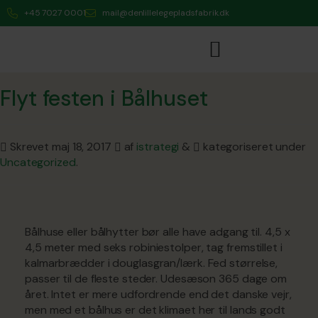
+45 7027 0001
mail@denlillelegepladsfabrik.dk
Flyt festen i Bålhuset
Skrevet
maj 18, 2017
af
istrategi
&
kategoriseret under
Uncategorized
.
Bålhuse eller bålhytter bør alle have adgang til. 4,5 x
4,5 meter med seks robiniestolper, tag fremstillet i
kalmarbrædder i douglasgran/lærk. Fed størrelse,
passer til de fleste steder. Udesæson 365 dage om
året. Intet er mere udfordrende end det danske vejr,
men med et bålhus er det klimaet her til lands godt