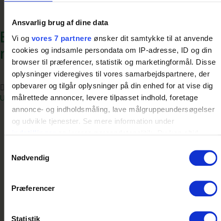
Ansvarlig brug af dine data
Bygget af naturens bedste
Vi og
vores 7 partnere
ønsker dit samtykke til at anvende
materialer
cookies og indsamle persondata om IP-adresse, ID og din
browser til præferencer, statistik og marketingformål. Disse
oplysninger videregives til vores samarbejdspartnere, der
opbevarer og tilgår oplysninger på din enhed for at vise dig
Skrevet
maj 18, 2017
af
istrategi
&
kategoriseret under
Uncategorized
.
målrettede annoncer, levere tilpasset indhold, foretage
annonce- og indholdsmåling, lave målgruppeundersøgelser
og udvikle tjenester. Se mere information under
indstillinger
og i vores persondatapolitik. Du kan altid
trække dit samtykke tilbage eller ændre indstillinger fra
Kedelige og grimme bålhuse, multihuse og sheltere
Samtykkevalg
er der nok af, og Den Lille Legepladsfabrik er sat i
vores "Cookiedeklaration", eller ved at trykke på "Privacy
Nødvendig
verden for at gøre en forskel i den forbindelse. Vi
trigger" ikonet.
synes, at et udehus skal være smukt hele året
Præferencer
rundt, holde i mange år, det skal bygges af dygtige
Dine valg anvendes på hele websitet.
folk i ordentlige materialer og det skal fungere…
Læs
mere »
Vi bruger cookies til at tilpasse vores indhold og annoncer,
Statistik