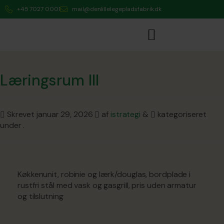
+45 7027 0001
mail@denlillelegepladsfabrik.dk
Læringsrum III
Skrevet
januar 29, 2026
af
istrategi
&
kategoriseret
under .
Køkkenunit, robinie og lærk/douglas, bordplade i
rustfri stål med vask og gasgrill, pris uden armatur
og tilslutning