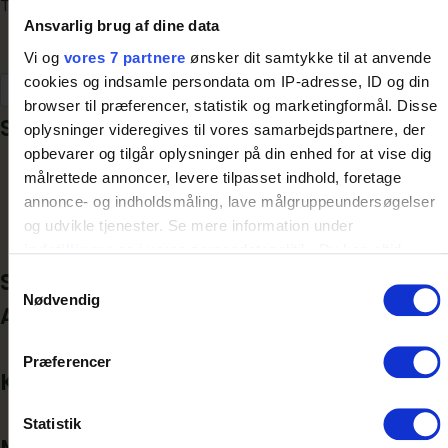
Tags:
Fjern-fra-produkteksempler
laeringsrum
Ansvarlig brug af dine data
Vi og
vores 7 partnere
ønsker dit samtykke til at anvende
cookies og indsamle persondata om IP-adresse, ID og din
Søg
browser til præferencer, statistik og marketingformål. Disse
Seneste indlæg
oplysninger videregives til vores samarbejdspartnere, der
opbevarer og tilgår oplysninger på din enhed for at vise dig
Flyt festen i Bålhuset
målrettede annoncer, levere tilpasset indhold, foretage
Røgudviklingen i bålhuse
annonce- og indholdsmåling, lave målgruppeundersøgelser
Naturlegepladser til konkurrencedygtige priser
og udvikle tjenester. Se mere information under
Erfaringer med bålhuse
Bygget af naturens bedste materialer
indstillinger
og i vores persondatapolitik. Du kan altid
trække dit samtykke tilbage eller ændre indstillinger fra
Seneste kommentarer
Samtykkevalg
vores "Cookiedeklaration", eller ved at trykke på "Privacy
Nødvendig
Arkiver
trigger" ikonet.
maj 2017
Præferencer
Dine valg anvendes på hele websitet.
Kategorier
Uncategorized
Vi bruger cookies til at tilpasse vores indhold og annoncer,
Statistik
til at vise dig funktioner til sociale medier og til at analysere