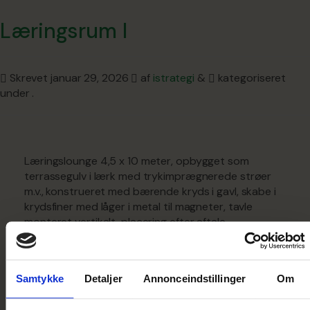
Læringsrum I
Skrevet
januar 29, 2026
af
istrategi
&
kategoriseret
under .
Læringslounge 4,5 x 10 meter, opbygget som
terrassegulv i lærk med trykimprægnerede strøer
m.v., konstrueret med bærende kryds i gavl, skabe i
krydsfiner med låger i metal til magneter, tavle
monteret vertikalt, placering efter aftale,
pergolavægge og tag opbygget med
terrassebrædder/reglar, kravlegrønt plantes efter
aftale, pris uden siddemøbler
Samtykke
Detaljer
Annonceindstillinger
Om